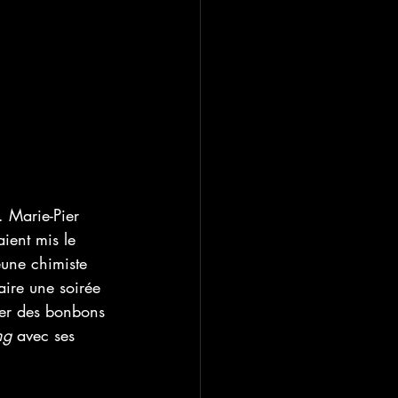
 Marie-Pier 
aient mis le 
eune chimiste 
faire une soirée 
ner des bonbons 
ng 
avec ses 