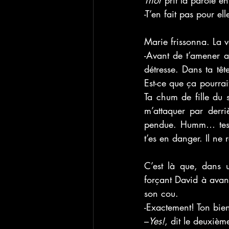
-T’en fait pas pour e
Marie frissonna. La 
-Avant de t’amener a
détresse. Dans ta têt
Est-ce que ça pourrai
Ta chum de fille du 
m’attaquer par derriè
pendue. Humm… tes o
t’es en danger. Il ne
C’est là que, dans u
forçant David à avanc
son cou. 
-Exactement! Ton bie
–
Yes!
, dit le deuxièm