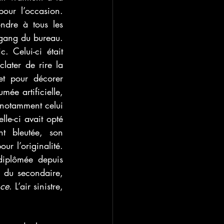
our l’occasion. 
ndre à tous les 
 gang du bureau. 
Celui-ci était 
later de rire la 
et pour décorer 
ée artificielle, 
 notamment celui 
le-ci avait opté 
t bleutée, son 
r l’originalité. 
diplômée depuis 
 du secondaire, 
ce
. L’air sinistre, 