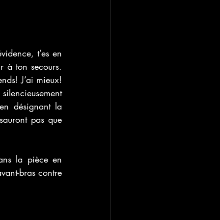
idence, t’es en 
r à ton secours. 
nds! J’ai mieux! 
silencieusement 
 en désignant la 
auront pas que 
ans la pièce en 
vant-bras contre 