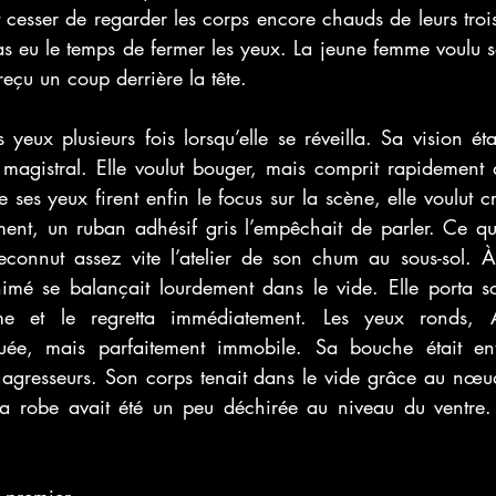
t cesser de regarder les corps encore chauds de leurs trois 
s eu le temps de fermer les yeux. La jeune femme voulu se
reçu un coup derrière la tête.
yeux plusieurs fois lorsqu’elle se réveilla. Sa vision était
 magistral. Elle voulut bouger, mais comprit rapidement 
e ses yeux firent enfin le focus sur la scène, elle voulut cr
ent, un ruban adhésif gris l’empêchait de parler. Ce qu’e
reconnut assez vite l’atelier de son chum au sous-sol. À
nimé se balançait lourdement dans le vide. Elle porta so
me et le regretta immédiatement. Les yeux ronds, A
ée, mais parfaitement immobile. Sa bouche était entro
 agresseurs. Son corps tenait dans le vide grâce au nœud
a robe avait été un peu déchirée au niveau du ventre. El
n premier.