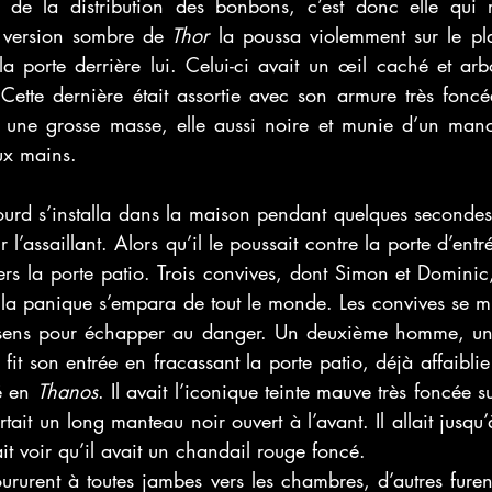
 de la distribution des bonbons, c’est donc elle qui r
 version sombre de
 Thor 
la poussa violemment sur le pl
la porte derrière lui. Celui-ci avait un œil caché et arb
 Cette dernière était assortie avec son armure très foncé
ssi une grosse masse, elle aussi noire et munie d’un manc
eux mains. 
ourd s’installa dans la maison pendant quelques secondes
 l’assaillant. Alors qu’il le poussait contre la porte d’ent
avers la porte patio. Trois convives, dont Simon et Dominic
s, la panique s’empara de tout le monde. Les convives se mir
s sens pour échapper au danger. Un deuxième homme, un
fit son entrée en fracassant la porte patio, déjà affaiblie 
é en 
Thanos
. Il avait l’iconique teinte mauve très foncée s
tait un long manteau noir ouvert à l’avant. Il allait jusqu’à
t voir qu’il avait un chandail rouge foncé. 
ururent à toutes jambes vers les chambres, d’autres furent 