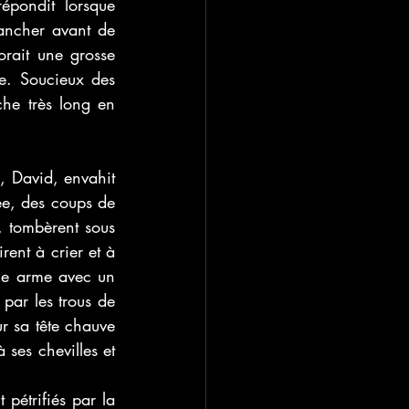
épondit lorsque 
ancher avant de 
orait une grosse 
e. Soucieux des 
he très long en 
, David, envahit 
rée, des coups de 
, tombèrent sous 
ent à crier et à 
e arme avec un 
par les trous de 
ur sa tête chauve 
 ses chevilles et 
pétrifiés par la 