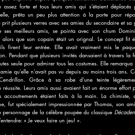
 assez forte et tous leurs amis qui s’étaient déplacés p
elle, prêta un peu plus attention à la porte pour répo
le prit plusieurs verres avec ses amies du secondaire et sa
es meilleurs amis, se pointa avec son chum Dominic. 
alors que son copain était un orignal. Le concept fit éc
ls firent leur entrée. Elle avait vraiment mis le paqu
on. Pendant que plusieurs invités dansaient à travers la fum
nutes seule pour admirer tous les costumes. Elle remarqua
 amie qu’elle n’avait pas vu depuis au moins trois ans. Cel
Cendrillon. Grâce à sa robe d’une teinte légèremen
réussite. Leurs amis aussi avaient fait un énorme effort pou
s accoutrements étaient faits à la main. La chimiste, 
ne, fut spécialement impressionnée par Thomas, son ami
le personnage de la célèbre poupée du classique 
Décaden
l’entendre: « Je veux faire un jeu! ».