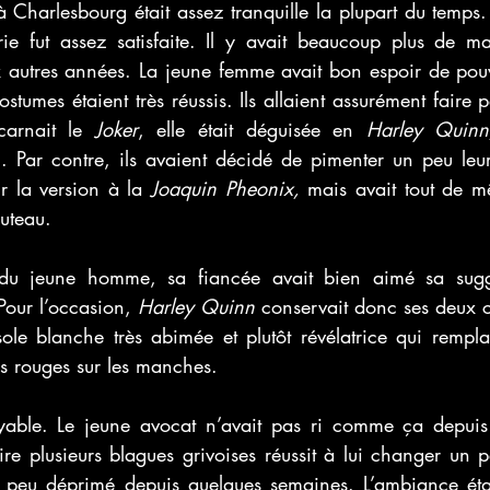
 Charlesbourg était assez tranquille la plupart du temps.
ie fut assez satisfaite. Il y avait beaucoup plus de ma
autres années. La jeune femme avait bon espoir de pouv
stumes étaient très réussis. Ils allaient assurément faire p
arnait le 
Joker
, elle était déguisée en 
Harley Quinn
 Par contre, ils avaient décidé de pimenter un peu leur
r la version à la 
Joaquin Pheonix, 
mais avait tout de m
uteau. 
u jeune homme, sa fiancée avait bien aimé sa sugge
Pour l’occasion, 
Harley Quinn
 conservait donc ses deux c
ole blanche très abimée et plutôt révélatrice qui remplaç
es rouges sur les manches.
oyable. Le jeune avocat n’avait pas ri comme ça depuis 
ire plusieurs blagues grivoises réussit à lui changer un p
 un peu déprimé depuis quelques semaines. L’ambiance étai