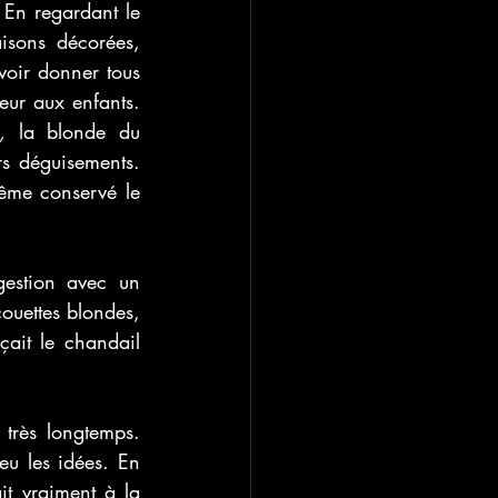
 En regardant le 
isons décorées, 
oir donner tous 
eur aux enfants. 
,
 la blonde du 
s déguisements. 
ême conservé le 
stion avec un 
ouettes blondes, 
ait le chandail 
très longtemps. 
eu les idées. En 
t vraiment à la 