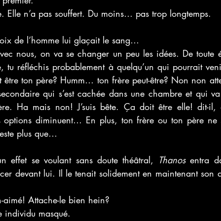
lle. Elle n’a pas souffert. Du moins… pas trop longtemps. 
voix de l’homme lui glaçait le sang… 
vec nous, on va se changer un peu les idées. De toute év
e, tu réfléchis probablement à quelqu’un qui pourrait veni
t être ton père? Humm… ton frère peut-être? Non non atte
secondaire qui s’est cachée dans une chambre et qui va 
re. Ha mais non! J’suis bête. Ça doit être elle! dit-il,
ptions diminuent… En plus, ton frère ou ton père ne s
 reste plus que…
n effet se voulant sans doute théâtral, 
Thanos
 entra d
er devant lui. Il le tenait solidement en maintenant son a
n-aimé! Attache-le bien hein?
e individu masqué. 